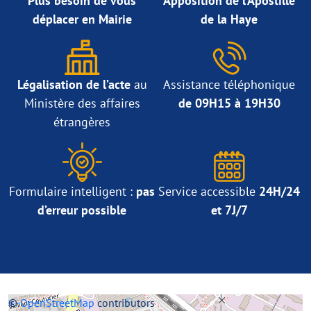
Plus besoin de vous
Apposition de l’Apostille
déplacer en Mairie
de la Haye
Légalisation de l’acte
au
Assistance téléphonique
Ministère des affaires
de 09H15 à 19H30
étrangères
Formulaire intelligent :
pas
Service accessible
24H/24
d’erreur possible
et 7J/7
+
©
−
OpenStreetMap
contributors