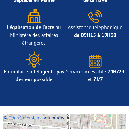
déplacer en Mairie
de la Haye
Légalisation de l’acte
au
Assistance téléphonique
Ministère des affaires
de 09H15 à 19H30
étrangères
Formulaire intelligent :
pas
Service accessible
24H/24
d’erreur possible
et 7J/7
+
©
−
OpenStreetMap
contributors