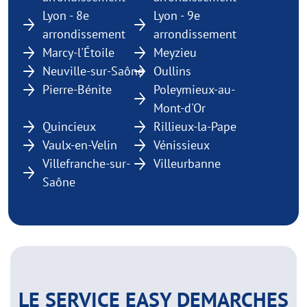
Lyon - 8e
Lyon - 9e
arrondissement
arrondissement
Marcy-l'Étoile
Meyzieu
Neuville-sur-Saône
Oullins
Pierre-Bénite
Poleymieux-au-
Mont-d'Or
Quincieux
Rillieux-la-Pape
Vaulx-en-Velin
Vénissieux
Villefranche-sur-
Villeurbanne
Saône
LE SERVICE EASY DEMARCHES