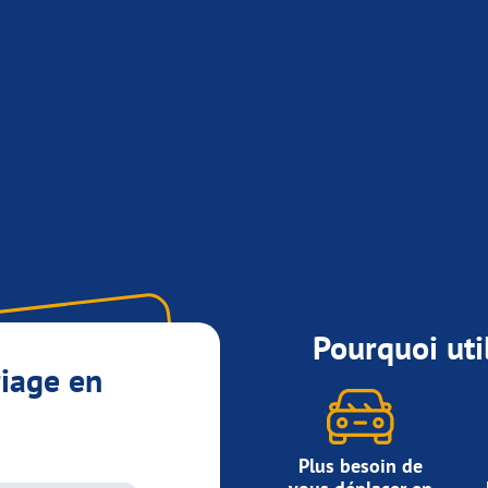
Pourquoi util
riage en
Plus besoin de