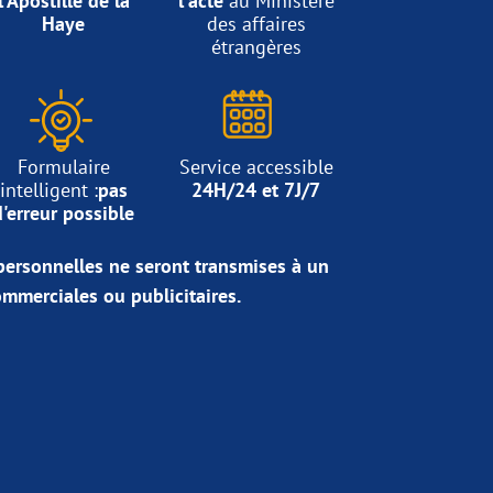
l'Apostille de la
l'acte
au Ministère
Haye
des affaires
étrangères
Formulaire
Service accessible
intelligent :
pas
24H/24 et 7J/7
d'erreur possible
ersonnelles ne seront transmises à un
commerciales ou publicitaires.