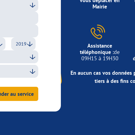
vous déplacer en
Mairie
Assistance
téléphonique :
de
09H15 à 19H30
En aucun cas vos données p
tiers à des fins 
der au service