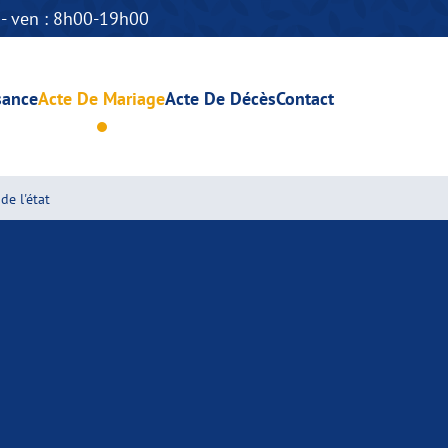
n - ven : 8h00-19h00
sance
Acte De Mariage
Acte De Décès
Contact
de l'état