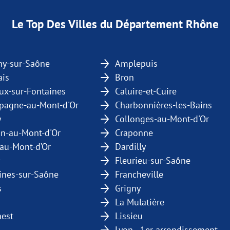
Le Top Des Villes du Département Rhône
ny-sur-Saône
Amplepuis
ais
Bron
oux-sur-Fontaines
Caluire-et-Cuire
agne-au-Mont-d'Or
Charbonnières-les-Bains
y
Collonges-au-Mont-d'Or
n-au-Mont-d'Or
Craponne
-au-Mont-d’Or
Dardilly
Fleurieu-sur-Saône
ines-sur-Saône
Francheville
s
Grigny
La Mulatière
est
Lissieu
Lyon - 1er arrondissement