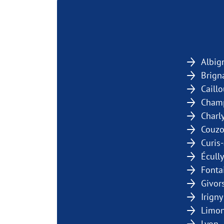
Albig
Brign
Caill
Champ
Charl
Couzo
Curis
Écully
Fonta
Givor
Irigny
Limon
Lyon