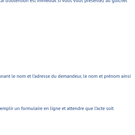
délai d’obtention est immédiat si vous vous présentez au guichet
0
onnant le nom et l’adresse du demandeur, le nom et prénom ainsi
emplir un formulaire en ligne et attendre que l’acte soit