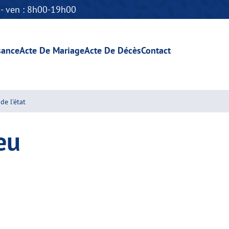
n - ven : 8h00-19h00
sance
Acte De Mariage
Acte De Décès
Contact
de l'état
eu