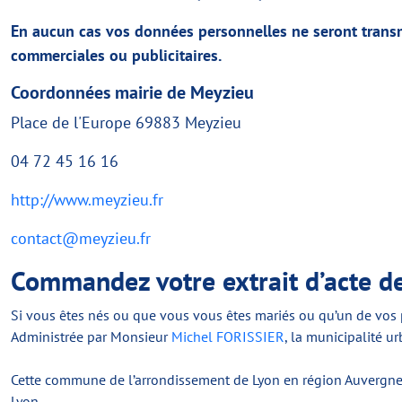
En aucun cas vos données personnelles ne seront transmi
commerciales ou publicitaires.
Coordonnées mairie de Meyzieu
+
©
−
OpenStreetMap
contributors
Place de l'Europe 69883 Meyzieu
04 72 45 16 16
http://www.meyzieu.fr
contact@meyzieu.fr
Commandez votre extrait d’acte de
Si vous êtes nés ou que vous vous êtes mariés ou qu’un de vos pr
Administrée par Monsieur
Michel FORISSIER
, la municipalité 
Cette commune de l’arrondissement de Lyon en région Auvergn
Lyon.