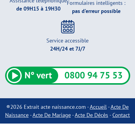
Assistance téléphonique
Formulaires intelligents :
de 09H15 à 19H30
pas d'erreur possible
Service accessible
24H/24 et 7J/7
®2026 Extrait acte naissance.com -
Accueil
-
Acte De
Naissance
-
Acte De Mariage
-
Acte De Décès
-
Contact