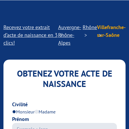
Recevez votre extrait
Auvergne-
Rhône
Villefranche-
d’acte de naissance en 3
Rhône-
sur-Saône
clics!
Alpes
OBTENEZ VOTRE ACTE DE
NAISSANCE
Civilité
Monsieur
Madame
Prénom