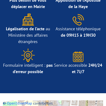
Plus besoin de vous
Apposition de l’Apostille
déplacer en Mairie
de la Haye
Légalisation de l’acte
au
Assistance téléphonique
Ministère des affaires
de 09H15 à 19H30
étrangères
Formulaire intelligent :
pas
Service accessible
24H/24
d’erreur possible
et 7J/7
+
©
−
OpenStreetMap
contributors