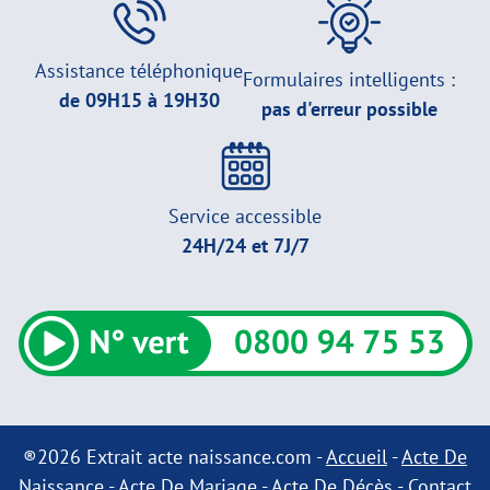
Assistance téléphonique
Formulaires intelligents :
de 09H15 à 19H30
pas d'erreur possible
Service accessible
24H/24 et 7J/7
®2026 Extrait acte naissance.com -
Accueil
-
Acte De
Naissance
-
Acte De Mariage
-
Acte De Décès
-
Contact