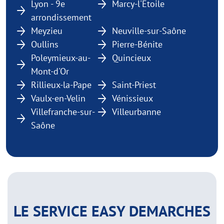
Lyon - 9e
Marcy-l'Étoile
arrondissement
Meyzieu
Neuville-sur-Saône
Oullins
Pierre-Bénite
Poleymieux-au-
Quincieux
Mont-d'Or
Rillieux-la-Pape
Saint-Priest
Vaulx-en-Velin
Vénissieux
Villefranche-sur-
Villeurbanne
Saône
LE SERVICE EASY DEMARCHES