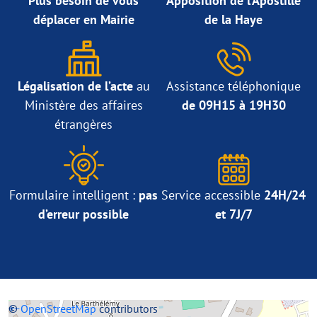
Plus besoin de vous
Apposition de l’Apostille
déplacer en Mairie
de la Haye
Légalisation de l’acte
au
Assistance téléphonique
Ministère des affaires
de 09H15 à 19H30
étrangères
Formulaire intelligent :
pas
Service accessible
24H/24
d’erreur possible
et 7J/7
+
©
−
OpenStreetMap
contributors