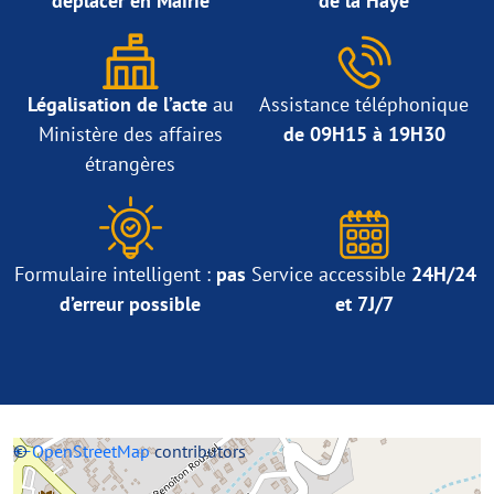
déplacer en Mairie
de la Haye
Légalisation de l’acte
au
Assistance téléphonique
Ministère des affaires
de 09H15 à 19H30
étrangères
Formulaire intelligent :
pas
Service accessible
24H/24
d’erreur possible
et 7J/7
+
©
−
OpenStreetMap
contributors