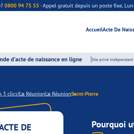
e?
0800 94 75 53
- Appel gratuit depuis un poste fixe, Lu
Accueil
Acte De Nais
de d'acte de naissance en ligne
Site privé indépendant 
 3 clics!
La Réunion
La Réunion
Saint-Pierre
Pourquoi ut
ACTE DE