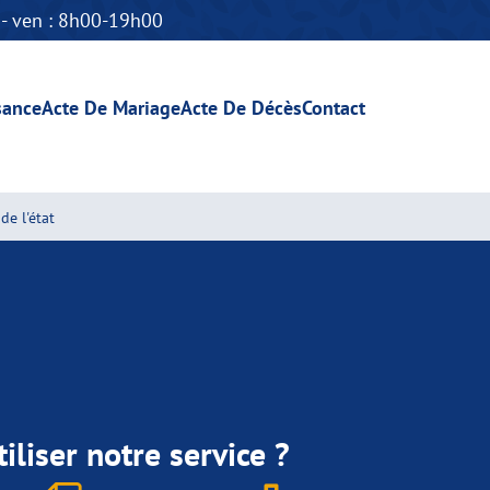
n - ven : 8h00-19h00
sance
Acte De Mariage
Acte De Décès
Contact
de l'état
iliser notre service ?