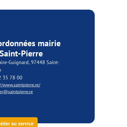
ordonnées mairie
Saint-Pierre
ire-Guignard, 97448 Saint-
e
2 35 78 00
//www.saintpierre.re/
er@saintpierre.re
éder au service