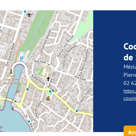
Co
de 
Mézia
Pierr
02 6
https:
courri
Acc