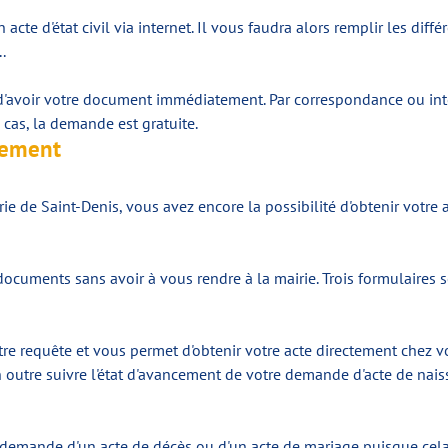
un acte d'état civil via internet. Il vous faudra alors remplir les 
.
é d'avoir votre document immédiatement. Par correspondance ou in
 cas, la demande est gratuite.
ilement
e de Saint-Denis, vous avez encore la possibilité d'obtenir votre
ocuments sans avoir à vous rendre à la mairie. Trois formulaires 
tre requête et vous permet d'obtenir votre acte directement chez vo
outre suivre l'état d'avancement de votre demande d'acte de nais
emande d'un acte de décès ou d'un acte de mariage puisque cela fai