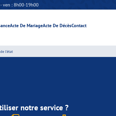
n - ven : 8h00-19h00
sance
Acte De Mariage
Acte De Décès
Contact
de l'état
iliser notre service ?