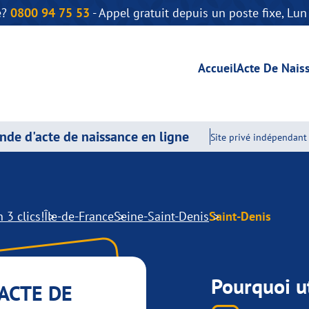
e?
0800 94 75 53
- Appel gratuit depuis un poste fixe, Lu
Accueil
Acte De Nais
de d'acte de naissance en ligne
Site privé indépendant 
 3 clics!
Île-de-France
Seine-Saint-Denis
Saint-Denis
Pourquoi ut
ACTE DE