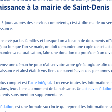
naissance à la mairie de Saint-Denis
5 jours auprès des services compétents, c'est-à-dire mairie ou servi
issance.
onservé par les familles et lorsque l'on a besoin de documents offi
u lorsque l'on se marie, on doit demander une copie de cet acte.
mander sa naturalisation, faire une donation ou procéder à un divo
renez une démarche pour réaliser votre arbre généalogique afin de
naissance et ainsi établir vos liens de parenté avec des personnes
plus complet est l'
acte intégral
. Il recense toutes les informations
ssions, leurs liens au moment de la naissance. Un
acte avec filiatio
parents sans mention supplémentaire.
filiation
, est une formule succincte qui reprend les informations 