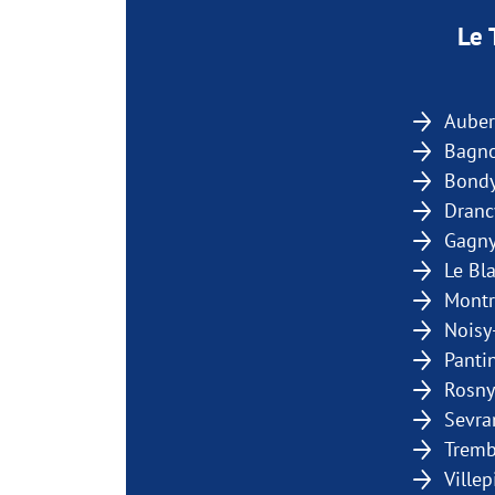
Le 
Auberv
Bagno
Bond
Dranc
Gagn
Le Bl
Montr
Noisy
Panti
Rosny
Sevra
Tremb
Villep