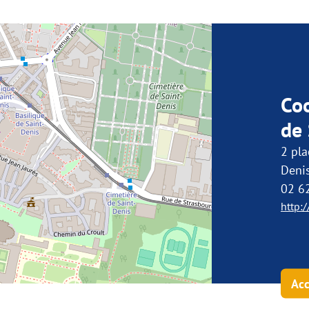
Co
de 
2 pla
Deni
02 6
http:/
Acc