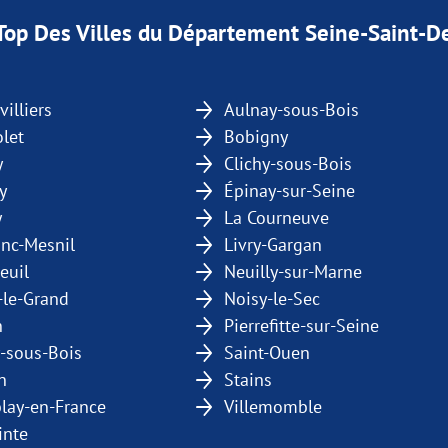
Top Des Villes du Département Seine-Saint-D
illiers
Aulnay-sous-Bois
let
Bobigny
y
Clichy-sous-Bois
y
Épinay-sur-Seine
y
La Courneuve
anc-Mesnil
Livry-Gargan
euil
Neuilly-sur-Marne
-le-Grand
Noisy-le-Sec
n
Pierrefitte-sur-Seine
-sous-Bois
Saint-Ouen
n
Stains
lay-en-France
Villemomble
inte