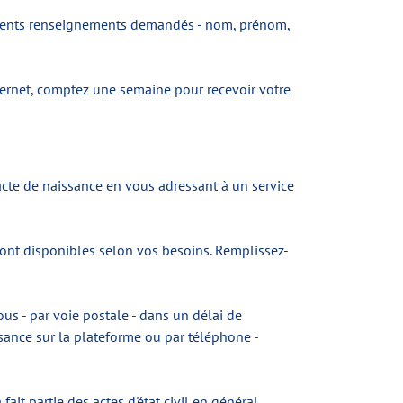
différents renseignements demandés - nom, prénom,
ternet, comptez une semaine pour recevoir votre
 acte de naissance en vous adressant à un service
sont disponibles selon vos besoins. Remplissez-
us - par voie postale - dans un délai de
sance sur la plateforme ou par téléphone -
t partie des actes d'état civil en général.