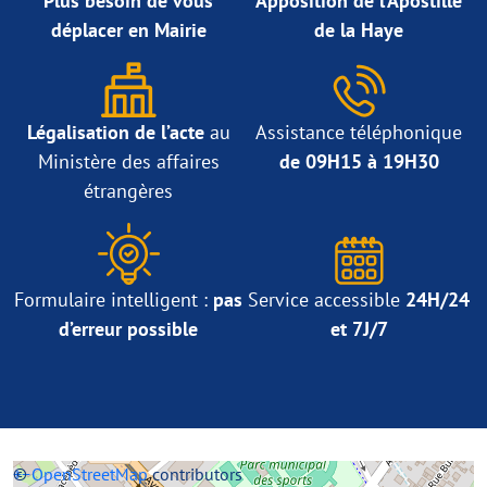
Plus besoin de vous
Apposition de l’Apostille
déplacer en Mairie
de la Haye
Légalisation de l’acte
au
Assistance téléphonique
Ministère des affaires
de 09H15 à 19H30
étrangères
Formulaire intelligent :
pas
Service accessible
24H/24
d’erreur possible
et 7J/7
+
©
−
OpenStreetMap
contributors