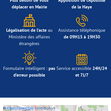
Plus besoin de vous
Apposition de l’Apostille
déplacer en Mairie
de la Haye
Légalisation de l’acte
au
Assistance téléphonique
Ministère des affaires
de 09H15 à 19H30
étrangères
Formulaire intelligent :
pas
Service accessible
24H/24
d’erreur possible
et 7J/7
+
©
−
OpenStreetMap
contributors