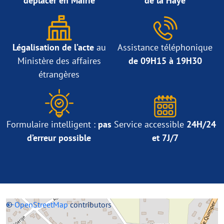
déplacer en Mairie
de la Haye
Légalisation de l’acte
au
Assistance téléphonique
Ministère des affaires
de 09H15 à 19H30
étrangères
Formulaire intelligent :
pas
Service accessible
24H/24
d’erreur possible
et 7J/7
+
©
−
OpenStreetMap
contributors