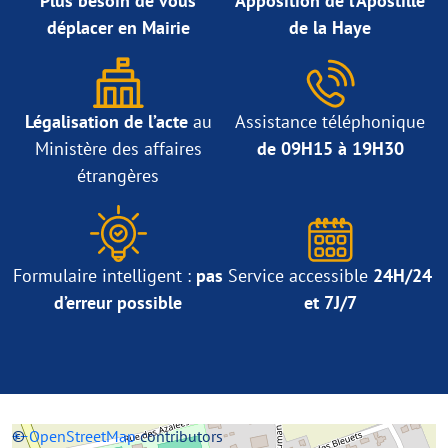
Plus besoin de vous
Apposition de l’Apostille
déplacer en Mairie
de la Haye
Légalisation de l’acte
au
Assistance téléphonique
Ministère des affaires
de 09H15 à 19H30
étrangères
Formulaire intelligent :
pas
Service accessible
24H/24
d’erreur possible
et 7J/7
+
©
−
OpenStreetMap
contributors