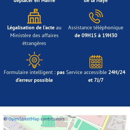
déplacer en Mairie
de la Haye
Légalisation de l’acte
au
Assistance téléphonique
Ministère des affaires
de 09H15 à 19H30
étrangères
Formulaire intelligent :
pas
Service accessible
24H/24
d’erreur possible
et 7J/7
+
©
−
OpenStreetMap
contributors