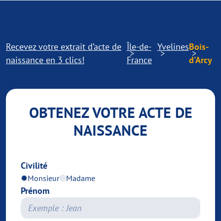
Recevez votre extrait d’acte de
Île-de-
Yvelines
Bois-
naissance en 3 clics!
France
d'Arcy
OBTENEZ VOTRE ACTE DE
NAISSANCE
Civilité
Monsieur
Madame
Prénom