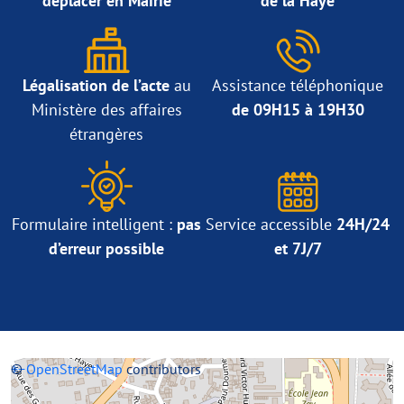
déplacer en Mairie
de la Haye
Légalisation de l’acte
au
Assistance téléphonique
Ministère des affaires
de 09H15 à 19H30
étrangères
Formulaire intelligent :
pas
Service accessible
24H/24
d’erreur possible
et 7J/7
+
©
−
OpenStreetMap
contributors