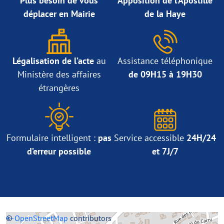
Plus besoin de vous
Apposition de l’Apostille
déplacer en Mairie
de la Haye
Légalisation de l’acte
au
Assistance téléphonique
Ministère des affaires
de 09H15 à 19H30
étrangères
Formulaire intelligent :
pas
Service accessible
24H/24
d’erreur possible
et 7J/7
+
©
−
OpenStreetMap
contributors