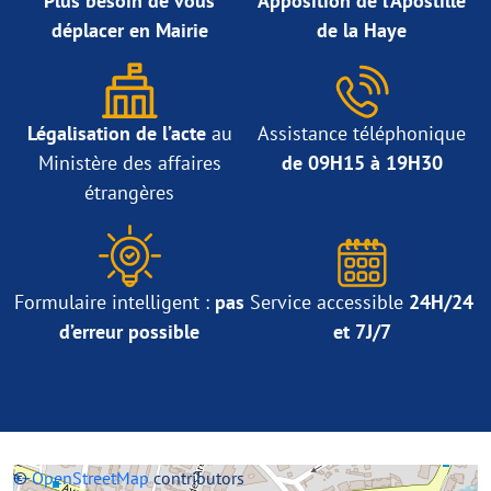
Plus besoin de vous
Apposition de l’Apostille
déplacer en Mairie
de la Haye
Légalisation de l’acte
au
Assistance téléphonique
Ministère des affaires
de 09H15 à 19H30
étrangères
Formulaire intelligent :
pas
Service accessible
24H/24
d’erreur possible
et 7J/7
+
©
−
OpenStreetMap
contributors