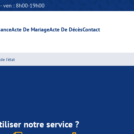
n - ven : 8h00-19h00
sance
Acte De Mariage
Acte De Décès
Contact
de l'état
iliser notre service ?