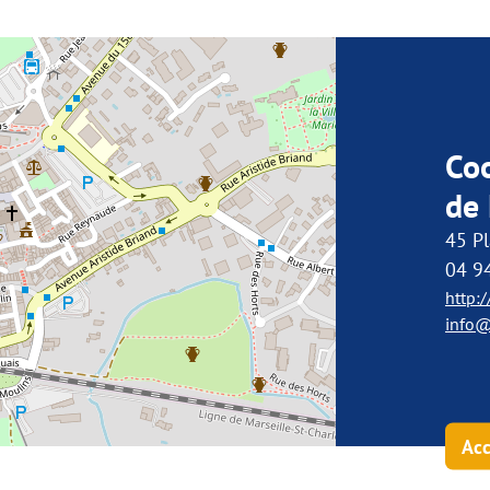
Co
de 
45 P
04 9
http:/
info@v
Acc