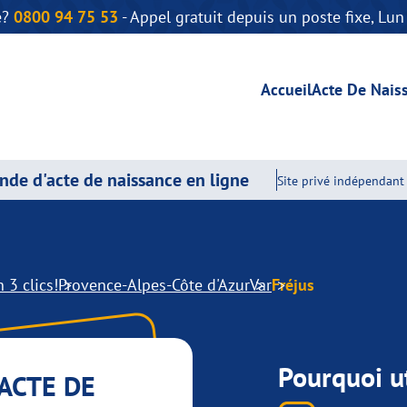
e?
0800 94 75 53
- Appel gratuit depuis un poste fixe, Lu
Accueil
Acte De Nais
de d'acte de naissance en ligne
Site privé indépendant 
 3 clics!
Provence-Alpes-Côte d'Azur
Var
Fréjus
Pourquoi ut
ACTE DE