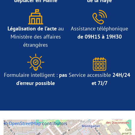
déplacer en Mairie
de la Haye
Légalisation de l’acte
au
Assistance téléphonique
Ministère des affaires
de 09H15 à 19H30
étrangères
Formulaire intelligent :
pas
Service accessible
24H/24
d’erreur possible
et 7J/7
+
©
−
OpenStreetMap
contributors