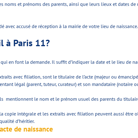
 les noms et prénoms des parents, ainsi que leurs lieux et dates de 
 avec accusé de réception à la mairie de votre lieu de naissance. L
il à Paris 11?
x qui en font la demande. Il suffit d’indiquer la date et le lieu de n
raits avec filiation, sont le titulaire de l’acte (majeur ou émancip
entant légal (parent, tuteur, curateur) et son mandataire (notaire o
s mentionnent le nom et le prénom usuel des parents du titulaire de
 copie intégrale et les extraits avec filiation peuvent aussi être ob
ualité d’héritier.
’acte de naissance