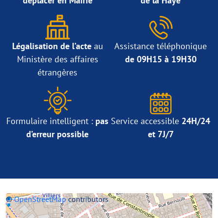
déplacer en Mairie
de la Haye
Légalisation de l’acte
au
Assistance téléphonique
Ministère des affaires
de 09H15 à 19H30
étrangères
Formulaire intelligent :
pas
Service accessible
24H/24
d’erreur possible
et 7J/7
+
©
−
OpenStreetMap
contributors