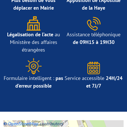
Plus besoin de vous
Apposition de l’Apostille
déplacer en Mairie
de la Haye
Légalisation de l’acte
au
Assistance téléphonique
Ministère des affaires
de 09H15 à 19H30
étrangères
Formulaire intelligent :
pas
Service accessible
24H/24
d’erreur possible
et 7J/7
+
©
−
OpenStreetMap
contributors