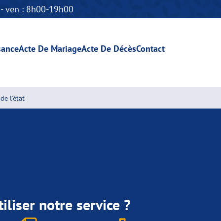
n - ven : 8h00-19h00
sance
Acte De Mariage
Acte De Décès
Contact
de l'état
iliser notre service ?