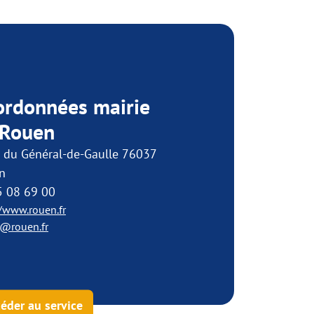
ordonnées mairie
 Rouen
e du Général-de-Gaulle 76037
n
5 08 69 00
//www.rouen.fr
@rouen.fr
éder au service