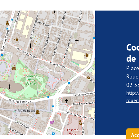
Co
de
Plac
Roue
02 3
http:
rouen
Acc