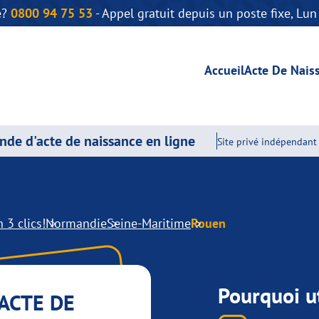
e?
0800 94 75 53
- Appel gratuit depuis un poste fixe, Lu
Accueil
Acte De Nais
de d'acte de naissance en ligne
Site privé indépendant 
 3 clics!
Normandie
Seine-Maritime
Rouen
Pourquoi ut
ACTE DE