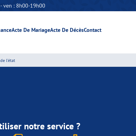
n - ven : 8h00-19h00
sance
Acte De Mariage
Acte De Décès
Contact
de l'état
iliser notre service ?