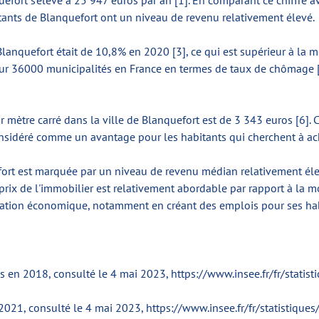
ort s'élève à 25 947 euros par an [1]. En comparant ce chiffre av
tants de Blanquefort ont un niveau de revenu relativement élevé.
lanquefort était de 10,8% en 2020 [3], ce qui est supérieur à la 
ur 36000 municipalités en France en termes de taux de chômage [5]
r mètre carré dans la ville de Blanquefort est de 3 343 euros [6]. C
onsidéré comme un avantage pour les habitants qui cherchent à ac
efort est marquée par un niveau de revenu médian relativement é
prix de l'immobilier est relativement abordable par rapport à la m
ituation économique, notamment en créant des emplois pour ses hab
es en 2018, consulté le 4 mai 2023, https://www.insee.fr/fr/st
2021, consulté le 4 mai 2023, https://www.insee.fr/fr/statisti