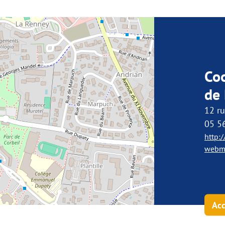
Co
de
12 r
05 5
http:
webma
Acc