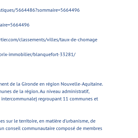
statistiques/5664486?sommaire=5664496
mmaire=5664496
artier.com/classements/villes/taux-de-chomage
m/prix-immobilier/blanquefort-33281/
ent de la Gironde en région Nouvelle-Aquitaine.
nes de la région. Au niveau administratif,
on intercommunale) regroupant 11 communes et
sur le territoire, en matière d'urbanisme, de
par un conseil communautaire composé de membres