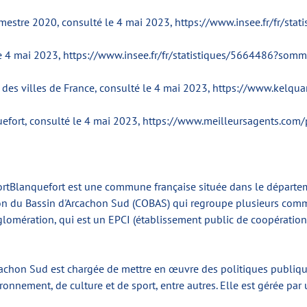
imestre 2020, consulté le 4 mai 2023, https://www.insee.fr/fr/
e 4 mai 2023, https://www.insee.fr/fr/statistiques/5664486?so
 des villes de France, consulté le 4 mai 2023, https://www.kelqu
nquefort, consulté le 4 mai 2023, https://www.meilleursagents.co
rtBlanquefort est une commune française située dans le départem
on du Bassin d'Arcachon Sud (COBAS) qui regroupe plusieurs commu
lomération, qui est un EPCI (établissement public de coopérati
hon Sud est chargée de mettre en œuvre des politiques publiques 
onnement, de culture et de sport, entre autres. Elle est gérée 