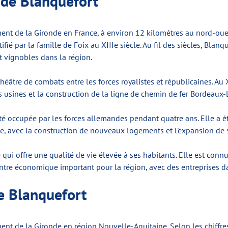
e de Blanquefort
ment de la Gironde en France, à environ 12 kilomètres au nord-oues
fié par la famille de Foix au XIIIe siècle. Au fil des siècles, Bla
t vignobles dans la région.
 théâtre de combats entre les forces royalistes et républicaines. A
rs usines et la construction de la ligne de chemin de fer Bordeaux-
té occupée par les forces allemandes pendant quatre ans. Elle a ét
e, avec la construction de nouveaux logements et l'expansion de s
qui offre une qualité de vie élevée à ses habitants. Elle est conn
entre économique important pour la région, avec des entreprises da
e Blanquefort
ent de la Gironde en région Nouvelle-Aquitaine. Selon les chiffre