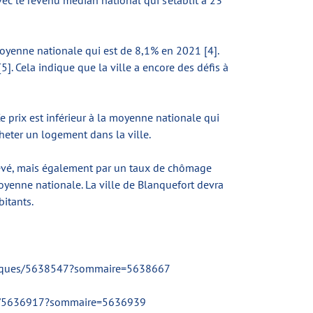
ec le revenu médian national qui s'établit à 23
moyenne nationale qui est de 8,1% en 2021 [4].
. Cela indique que la ville a encore des défis à
e prix est inférieur à la moyenne nationale qui
heter un logement dans la ville.
levé, mais également par un taux de chômage
oyenne nationale. La ville de Blanquefort devra
itants.
atistiques/5638547?sommaire=5638667
ques/5636917?sommaire=5636939