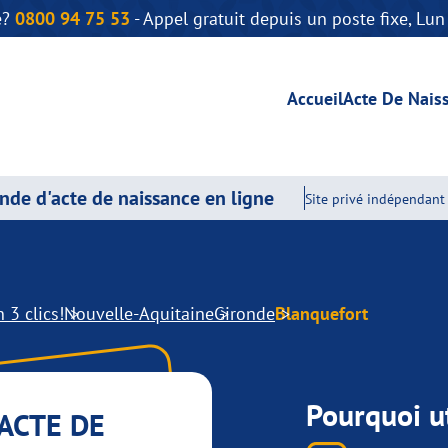
e?
0800 94 75 53
- Appel gratuit depuis un poste fixe, Lu
Accueil
Acte De Nais
de d'acte de naissance en ligne
Site privé indépendant 
 3 clics!
Nouvelle-Aquitaine
Gironde
Blanquefort
Pourquoi ut
ACTE DE