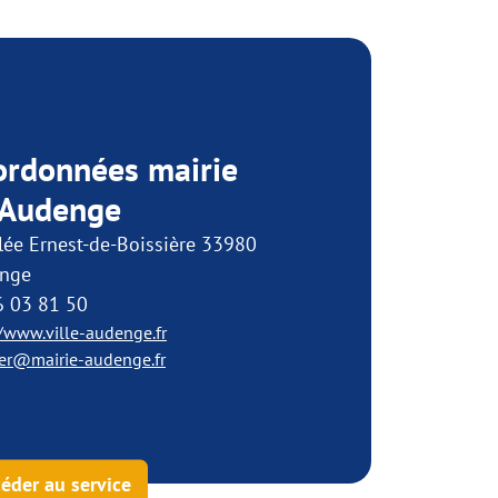
ordonnées mairie
 Audenge
lée Ernest-de-Boissière 33980
nge
6 03 81 50
//www.ville-audenge.fr
ier@mairie-audenge.fr
éder au service