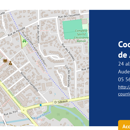
Co
de
24 al
Aude
05 5
http:
courr
Acc