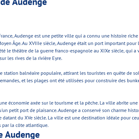
e de Audenge
France, Audenge est une petite ville qui a connu une histoire ric
Moyen Âge. Au XVIIIe siècle, Audenge était un port important pour 
 été le théâtre de la guerre franco-espagnole au XIXe siècle, qui a 
ur les rives de la rivière Eyre.
station balnéaire populaire, attirant les touristes en quête de so
lemandes, et les plages ont été utilisées pour construire des bunke
une économie axée sur le tourisme et la pêche. La ville abrite une 
u'un petit port de plaisance. Audenge a conservé son charme histo
se datant du XVe siècle. La ville est une destination idéale pour ceu
s par la côte atlantique.
de Audenge