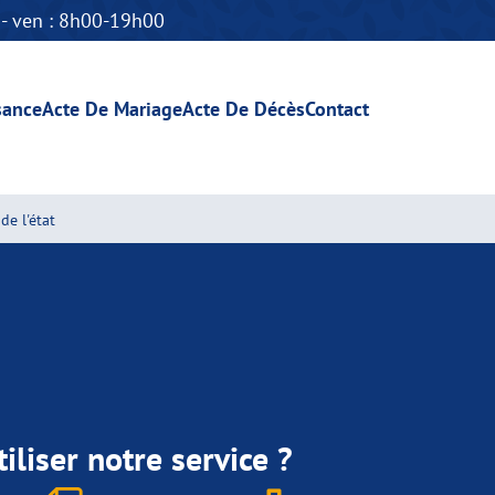
n - ven : 8h00-19h00
sance
Acte De Mariage
Acte De Décès
Contact
de l'état
iliser notre service ?