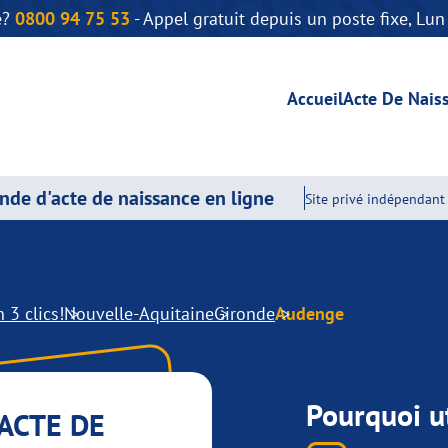
e?
0800 94 75 53
- Appel gratuit depuis un poste fixe, Lu
Accueil
Acte De Nais
de d'acte de naissance en ligne
Site privé indépendant 
 3 clics!
Nouvelle-Aquitaine
Gironde
Audenge
Pourquoi ut
ACTE DE