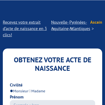
Recevez votre extrait
Nouvelle-
Pyrénées-
Ascain
d’acte de naissance en 3
Aquitaine
Atlantiques
clics!
OBTENEZ VOTRE ACTE DE
NAISSANCE
Civilité
Monsieur
Madame
Prénom