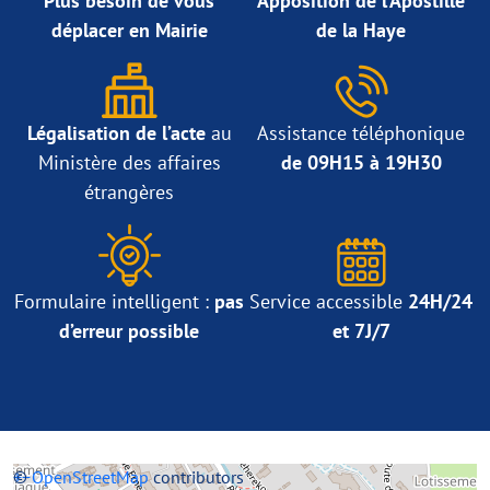
Plus besoin de vous
Apposition de l’Apostille
déplacer en Mairie
de la Haye
Légalisation de l’acte
au
Assistance téléphonique
Ministère des affaires
de 09H15 à 19H30
étrangères
Formulaire intelligent :
pas
Service accessible
24H/24
d’erreur possible
et 7J/7
+
©
−
OpenStreetMap
contributors