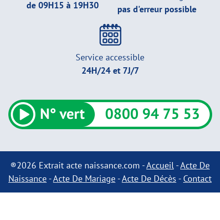
de 09H15 à 19H30
pas d'erreur possible
Service accessible
24H/24 et 7J/7
®2026 Extrait acte naissance.com -
Accueil
-
Acte De
Naissance
-
Acte De Mariage
-
Acte De Décès
-
Contact