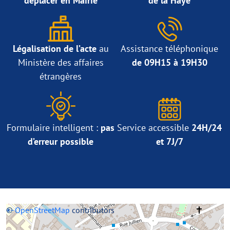
déplacer en Mairie
de la Haye
Légalisation de l’acte
au
Assistance téléphonique
Ministère des affaires
de 09H15 à 19H30
étrangères
Formulaire intelligent :
pas
Service accessible
24H/24
d’erreur possible
et 7J/7
+
©
−
OpenStreetMap
contributors