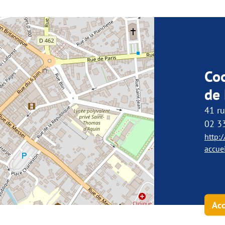
Co
de 
41 ru
02 3
http:/
accue
Acc