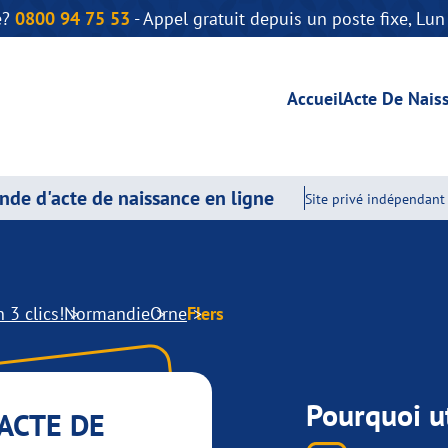
e?
0800 94 75 53
- Appel gratuit depuis un poste fixe, Lu
Accueil
Acte De Nais
de d'acte de naissance en ligne
Site privé indépendant 
 3 clics!
Normandie
Orne
Flers
Pourquoi ut
ACTE DE