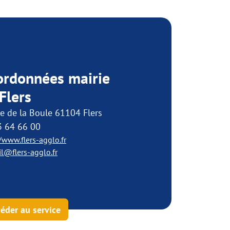
ordonnées mairie
Flers
e de la Boule 61104 Flers
3 64 66 00
/www.flers-agglo.fr
il@flers-agglo.fr
éder au service