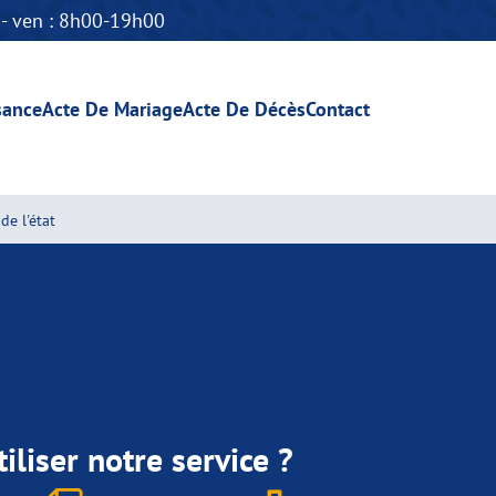
n - ven : 8h00-19h00
sance
Acte De Mariage
Acte De Décès
Contact
de l'état
iliser notre service ?