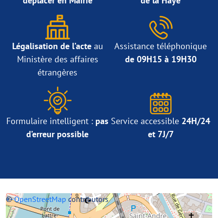
déplacer en Mairie
de la Haye
Légalisation de l’acte
au
Assistance téléphonique
Ministère des affaires
de 09H15 à 19H30
étrangères
Formulaire intelligent :
pas
Service accessible
24H/24
d’erreur possible
et 7J/7
+
©
−
OpenStreetMap
contributors