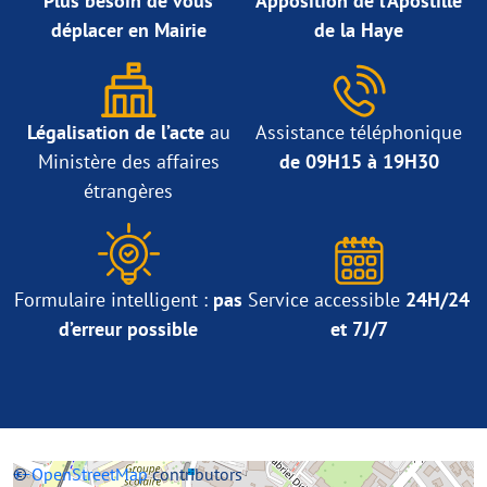
Plus besoin de vous
Apposition de l’Apostille
déplacer en Mairie
de la Haye
Légalisation de l’acte
au
Assistance téléphonique
Ministère des affaires
de 09H15 à 19H30
étrangères
Formulaire intelligent :
pas
Service accessible
24H/24
d’erreur possible
et 7J/7
+
©
−
OpenStreetMap
contributors