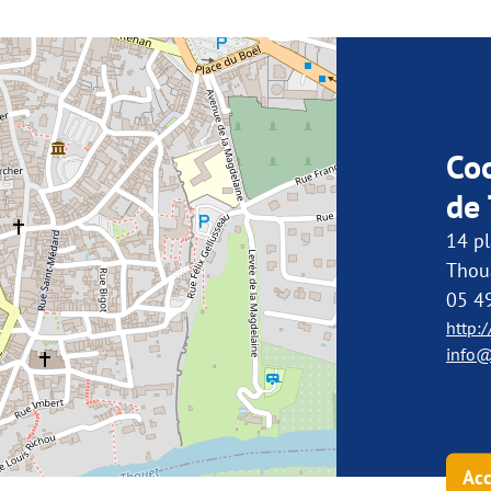
Co
de
14 p
Thou
05 4
http:
info@
Acc