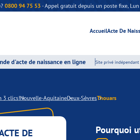
e?
0800 94 75 53
- Appel gratuit depuis un poste fixe, Lu
Accueil
Acte De Nais
de d'acte de naissance en ligne
Site privé indépendant 
 3 clics!
Nouvelle-Aquitaine
Deux-Sèvres
Thouars
Pourquoi ut
ACTE DE