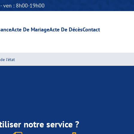
n - ven : 8h00-19h00
sance
Acte De Mariage
Acte De Décès
Contact
de l'état
iliser notre service ?