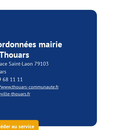
ordonnées mairie
 Thouars
lace Saint-Laon 79103
ars
9 68 11 11
//www.thouars-communaute.fr
ville-thouars.fr
éder au service