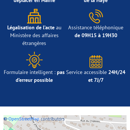
déplacer en Mairie
de la Haye
Légalisation de l’acte
au
Assistance téléphonique
Ministère des affaires
de 09H15 à 19H30
étrangères
Formulaire intelligent :
pas
Service accessible
24H/24
d’erreur possible
et 7J/7
+
©
−
OpenStreetMap
contributors