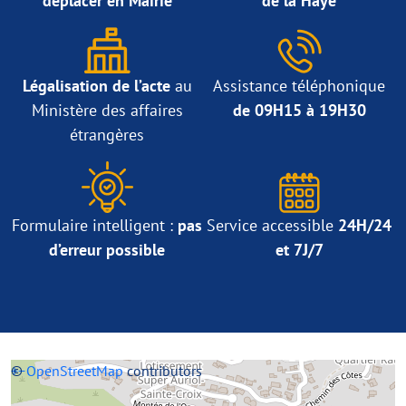
déplacer en Mairie
de la Haye
Légalisation de l’acte
au
Assistance téléphonique
Ministère des affaires
de 09H15 à 19H30
étrangères
Formulaire intelligent :
pas
Service accessible
24H/24
d’erreur possible
et 7J/7
+
©
−
OpenStreetMap
contributors