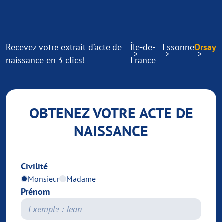
Recevez votre extrait d’acte de
Île-de-
Essonne
Orsay
naissance en 3 clics!
France
OBTENEZ VOTRE ACTE DE
NAISSANCE
Civilité
Monsieur
Madame
Prénom