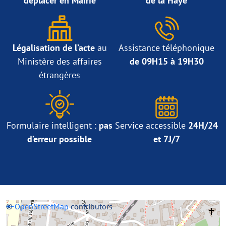
déplacer en Mairie
de la Haye
Légalisation de l’acte
au
Assistance téléphonique
Ministère des affaires
de 09H15 à 19H30
étrangères
Formulaire intelligent :
pas
Service accessible
24H/24
d’erreur possible
et 7J/7
+
©
−
OpenStreetMap
contributors