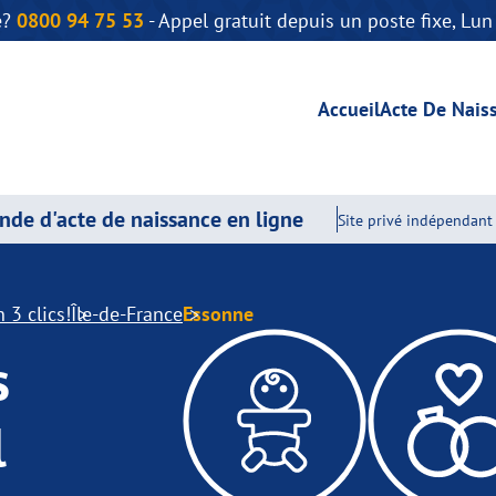
e?
0800 94 75 53
- Appel gratuit depuis un poste fixe, Lu
Accueil
Acte De Nais
de d'acte de naissance en ligne
Site privé indépendant 
 3 clics!
Île-de-France
Essonne
s
l