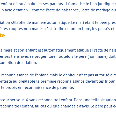
l’enfant né ou à naître et ses parents. Il formalise le lien juridique 
un acte d’état civil comme l’acte de naissance, l’acte de mariage ou
liation s’établie de manière automatique. Le mari étant le père prés
les couples non mariés, c’est-à-dire en union libre, les pacsés et 
cte
 la mère et son enfant est automatiquement établie si l’acte de nai
ver ses liens avec sa progéniture. Toutefois le père (non marié) do
somption de filiation.
 reconnaissance de l’enfant. Mais le géniteur n’est pas autorisé à r
 conteste au préalable la première reconnaissance devant les tribu
é le procès en reconnaissance de paternité.
coucher sous X sans reconnaître l’enfant. Dans une telle situation
econnaître l’enfant, au cas où elle changeait d’avis. Le père peut 