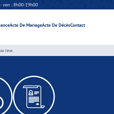
n - ven : 8h00-19h00
sance
Acte De Mariage
Acte De Décès
Contact
de l'état