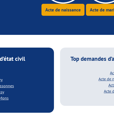
Acte de naissance
Acte de mar
’état civil
Top demandes d’a
Ac
Acte de 
ry
Act
-Essonnes
Acte 
ssy
s-Mons