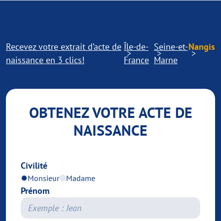
Recevez votre extrait d’acte de
Île-de-
Seine-et-
Nangis
naissance en 3 clics!
France
Marne
OBTENEZ VOTRE ACTE DE
NAISSANCE
Civilité
Monsieur
Madame
Prénom