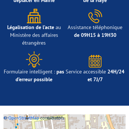
déplacer en Mairie
de la Haye
Légalisation de l’acte
au
Assistance téléphonique
Ministère des affaires
de 09H15 à 19H30
étrangères
Formulaire intelligent :
pas
Service accessible
24H/24
d’erreur possible
et 7J/7
+
©
−
OpenStreetMap
contributors