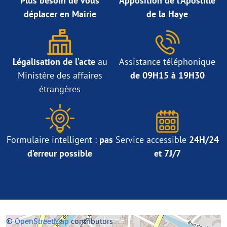
Plus besoin de vous
Apposition de l’Apostille
déplacer en Mairie
de la Haye
Légalisation de l’acte
au
Assistance téléphonique
Ministère des affaires
de 09H15 à 19H30
étrangères
Formulaire intelligent :
pas
Service accessible
24H/24
d’erreur possible
et 7J/7
+
©
−
OpenStreetMap
contributors