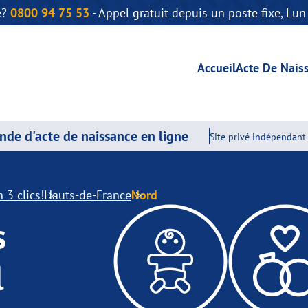
e?
0800 94 75 53
- Appel gratuit depuis un poste fixe, Lu
Accueil
Acte De Nais
de d'acte de naissance en ligne
Site privé indépendant 
 3 clics!
Hauts-de-France
Nord
s
l