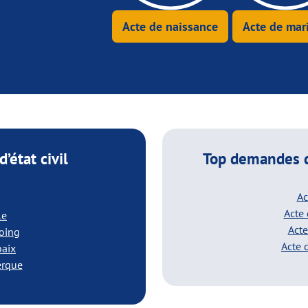
Acte de naissance
Acte de mar
’état civil
Top demandes d
Ac
Acte
le
Acte
coing
Acte 
baix
erque