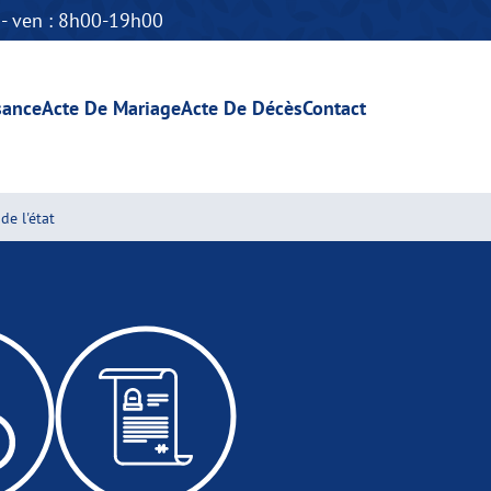
n - ven : 8h00-19h00
sance
Acte De Mariage
Acte De Décès
Contact
de l'état