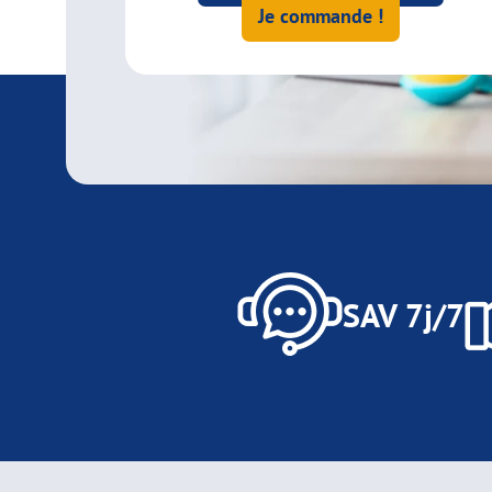
Je commande !
SAV 7j/7