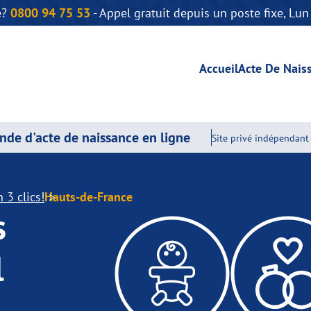
e?
0800 94 75 53
- Appel gratuit depuis un poste fixe, Lu
Accueil
Acte De Nais
de d'acte de naissance en ligne
Site privé indépendant 
 3 clics!
Hauts-de-France
s
l