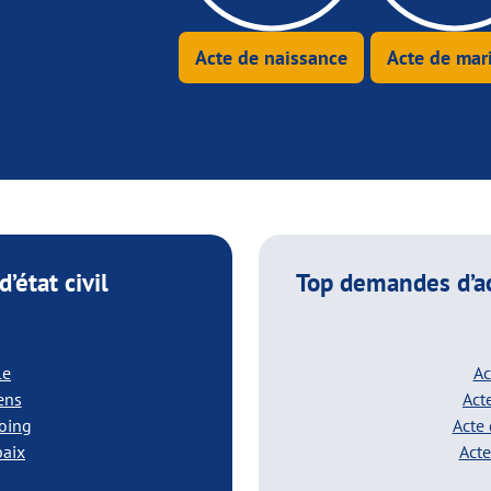
Acte de naissance
Acte de mar
’état civil
Top demandes d’a
ance
le
Ac
iens
Act
coing
Acte
baix
Acte