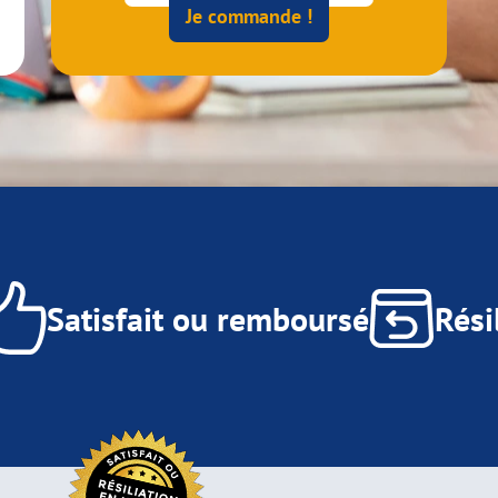
Je commande !
Satisfait ou remboursé
Rési