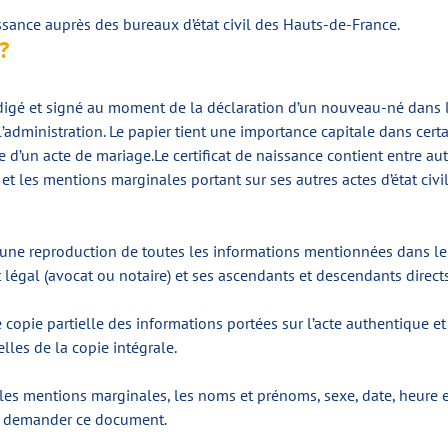
sance auprès des bureaux d’état civil des Hauts-de-France.
?
igé et signé au moment de la déclaration d’un nouveau-né dans le re
l’administration. Le papier tient une importance capitale dans ce
ce d’un acte de mariage.Le certificat de naissance contient entre au
s et les mentions marginales portant sur ses autres actes d’état civ
t une reproduction de toutes les informations mentionnées dans le r
 légal (avocat ou notaire) et ses ascendants et descendants directs
e copie partielle des informations portées sur l’acte authentique 
les de la copie intégrale.
es mentions marginales, les noms et prénoms, sexe, date, heure et 
ur demander ce document.