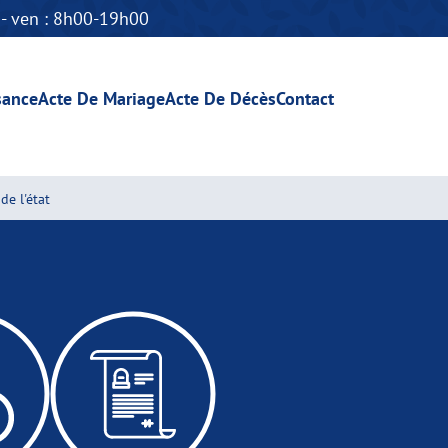
n - ven : 8h00-19h00
sance
Acte De Mariage
Acte De Décès
Contact
de l'état