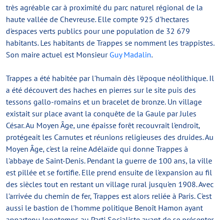
très agréable car à proximité du parc naturel régional de la
haute vallée de Chevreuse. Elle compte 925 d'hectares
d'espaces verts publics pour une population de 32 679
habitants. Les habitants de Trappes se nomment les trappistes.
Son maire actuel est Monsieur
Guy Madalin
.
Trappes a été habitée par l'humain dès l'époque néolithique. Il
a été découvert des haches en pierres sur le site puis des
tessons gallo-romains et un bracelet de bronze. Un village
existait sur place avant la conquête de la Gaule par Jules
César. Au Moyen Âge, une épaisse forêt recouvrait l'endroit,
protégeait les Carnutes et réunions religieuses des druides. Au
Moyen Âge, c'est la reine Adélaïde qui donne Trappes à
l'abbaye de Saint-Denis. Pendant la guerre de 100 ans, la ville
est pillée et se fortifie. Elle prend ensuite de l'expansion au fil
des siècles tout en restant un village rural jusqu'en 1908. Avec
l'arrivée du chemin de fer, Trappes est alors reliée à Paris. C'est
aussi le bastion de l'homme politique Benoît Hamon ayant
appartenu longtemps au Parti Socialiste avant de se présenter