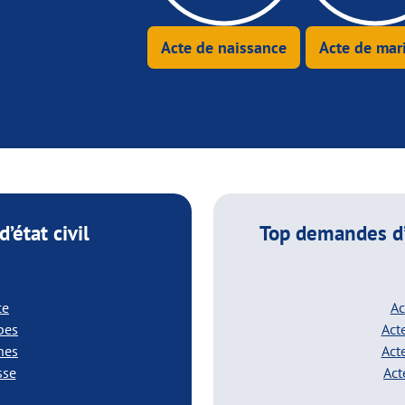
Acte de naissance
Acte de mar
’état civil
Top demandes d’
imes
ce
Ac
ibes
Act
nnes
Act
sse
Act