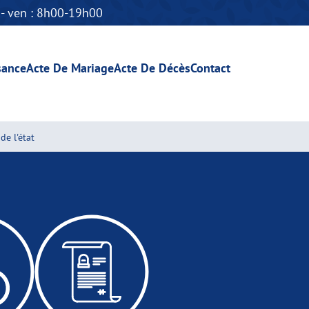
n - ven : 8h00-19h00
sance
Acte De Mariage
Acte De Décès
Contact
de l'état