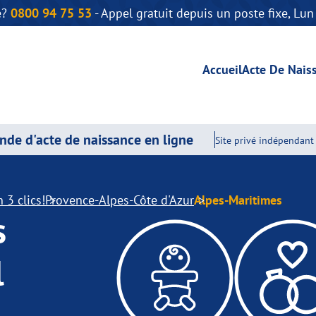
e?
0800 94 75 53
- Appel gratuit depuis un poste fixe, Lu
Accueil
Acte De Nais
de d'acte de naissance en ligne
Site privé indépendant 
 3 clics!
Provence-Alpes-Côte d'Azur
Alpes-Maritimes
s
l