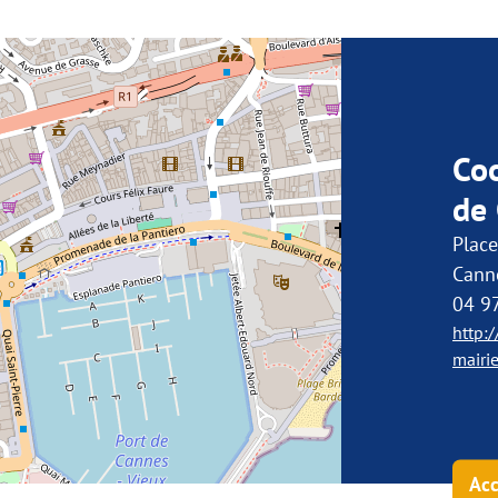
Co
de
Place
Cann
04 9
http:
mairi
Acc