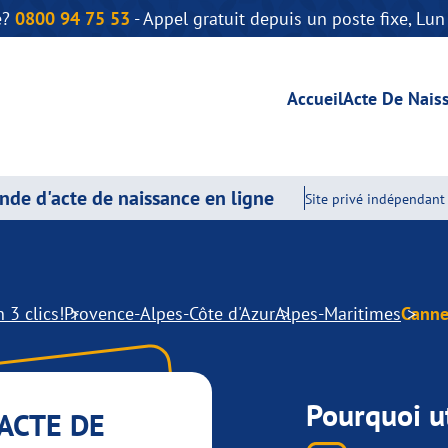
e?
0800 94 75 53
- Appel gratuit depuis un poste fixe, Lu
Accueil
Acte De Nais
de d'acte de naissance en ligne
Site privé indépendant 
 3 clics!
Provence-Alpes-Côte d'Azur
Alpes-Maritimes
Canne
Pourquoi ut
ACTE DE