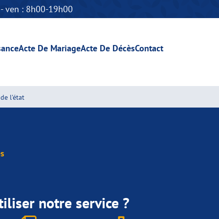
n - ven : 8h00-19h00
sance
Acte De Mariage
Acte De Décès
Contact
de l'état
s
iliser notre service ?