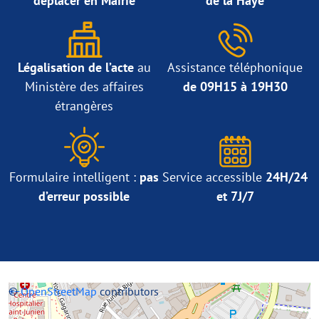
déplacer en Mairie
de la Haye
Légalisation de l’acte
au
Assistance téléphonique
Ministère des affaires
de 09H15 à 19H30
étrangères
Formulaire intelligent :
pas
Service accessible
24H/24
d’erreur possible
et 7J/7
+
©
−
OpenStreetMap
contributors