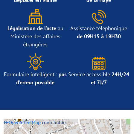
déplacer en Mairie
de la Haye
Légalisation de l’acte
au
Assistance téléphonique
Ministère des affaires
de 09H15 à 19H30
étrangères
Formulaire intelligent :
pas
Service accessible
24H/24
d’erreur possible
et 7J/7
+
©
−
OpenStreetMap
contributors