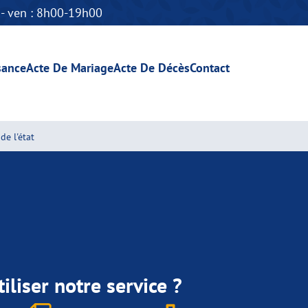
n - ven : 8h00-19h00
sance
Acte De Mariage
Acte De Décès
Contact
de l'état
iliser notre service ?