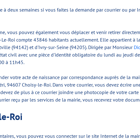
une à deux semaines si vous faites la demande par courrier ou par I
ne, vous pouvez également vous déplacer et venir retirer directem
isy-Le-Roi compte 43846 habitants actuellement. Elle appartient à 
rtville (94142) et d'Ivry-sur-Seine (94205). Dirigée par Monsieur
Di
 état civil avec une pièce d'identité obligatoire du lundi au jeud
00 à 11h45.
er votre acte de naissance par correspondance auprès de la mairie
éri, 94607 Choisy-le-Roi. Dans votre courrier, vous devez écrire une 
evez de plus à ce courrier joindre une photocopie de votre carte 
rrier reçu par les services de la mairie, vous recevrez votre docu
le-Roi
ires, vous pouvez vous connecter sur le site Internet de la mairi