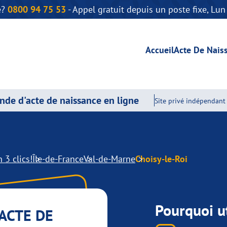
e?
0800 94 75 53
- Appel gratuit depuis un poste fixe, Lu
Accueil
Acte De Nais
de d'acte de naissance en ligne
Site privé indépendant 
 3 clics!
Île-de-France
Val-de-Marne
Choisy-le-Roi
Pourquoi ut
ACTE DE