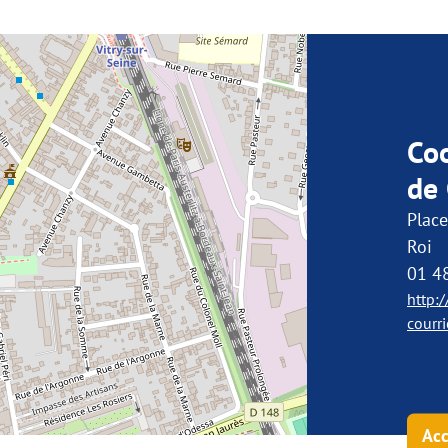
Co
de 
Place
Roi
01 4
http:/
courri
Acc