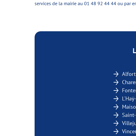
services de la mairie au 01 48 92 44 44 ou par e
L
Alfort
Chare
Fonte
L'Haÿ
Maiso
Saint
Villej
Vince