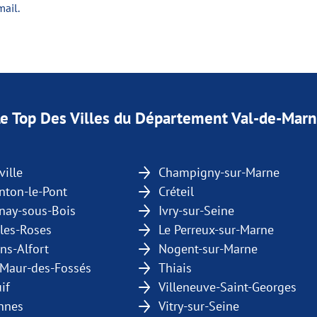
mail.
e Top Des Villes du Département Val-de-Mar
ville
Champigny-sur-Marne
nton-le-Pont
Créteil
nay-sous-Bois
Ivry-sur-Seine
-les-Roses
Le Perreux-sur-Marne
ns-Alfort
Nogent-sur-Marne
-Maur-des-Fossés
Thiais
uif
Villeneuve-Saint-Georges
nnes
Vitry-sur-Seine