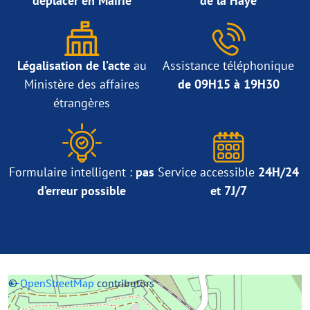
déplacer en Mairie
de la Haye
Légalisation de l’acte
au
Assistance téléphonique
Ministère des affaires
de 09H15 à 19H30
étrangères
Formulaire intelligent :
pas
Service accessible
24H/24
d’erreur possible
et 7J/7
+
©
−
OpenStreetMap
contributors