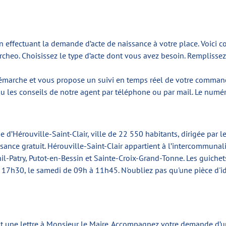
en effectuant la demande d’acte de naissance à votre place. Voici
cheo. Choisissez le type d’acte dont vous avez besoin. Remplissez 
émarche et vous propose un suivi en temps réel de votre commande
 les conseils de notre agent par téléphone ou par mail. Le numér
 d’Hérouville-Saint-Clair, ville de 22 550 habitants, dirigée par 
sance gratuit. Hérouville-Saint-Clair appartient à l’intercommunal
nil-Patry, Putot-en-Bessin et Sainte-Croix-Grand-Tonne. Les guichet
7h30, le samedi de 09h à 11h45. N'oubliez pas qu'une pièce d'iden
t une lettre à Monsieur le Maire. Accompagnez votre demande d’une