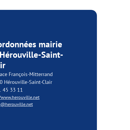
ordonnées mairie
Hérouville-Saint-
ir
ace François-Mitterrand
 Hérouville-Saint-Clair
1 45 33 11
//www.herouville.net
e@herouville.net