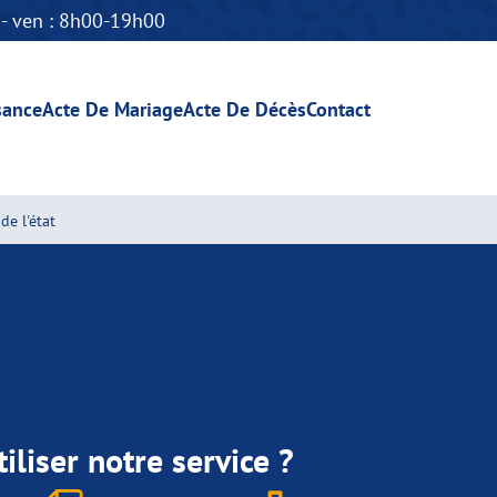
n - ven : 8h00-19h00
sance
Acte De Mariage
Acte De Décès
Contact
de l'état
iliser notre service ?