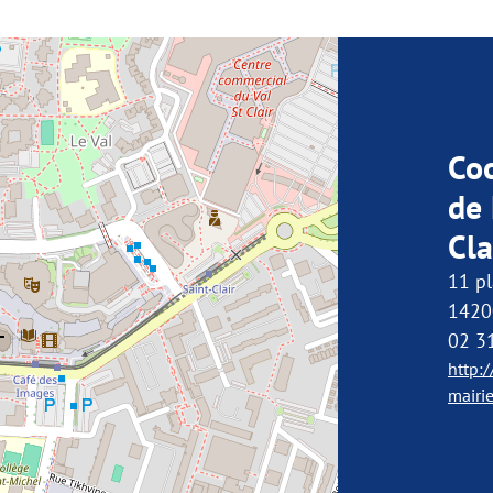
Co
de 
Cla
11 pl
14200
02 3
http:
mairi