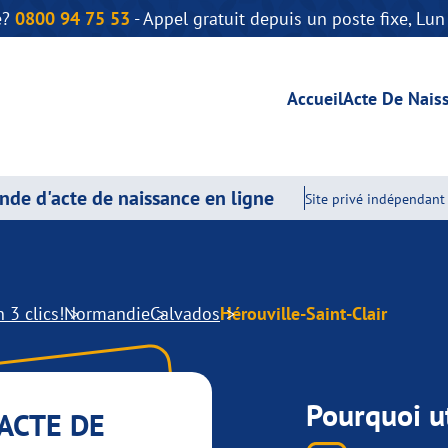
e?
0800 94 75 53
- Appel gratuit depuis un poste fixe, Lu
Accueil
Acte De Nais
de d'acte de naissance en ligne
Site privé indépendant 
 3 clics!
Normandie
Calvados
Hérouville-Saint-Clair
Pourquoi ut
ACTE DE