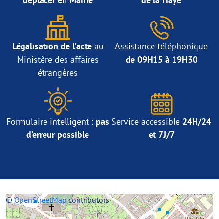
déplacer en Mairie
de la Haye
Légalisation de l’acte
au
Assistance téléphonique
Ministère des affaires
de 09H15 à 19H30
étrangères
Formulaire intelligent :
pas
Service accessible
24H/24
d’erreur possible
et 7J/7
+
©
−
OpenStreetMap
contributors